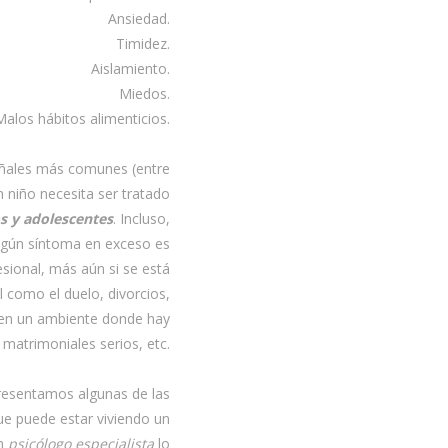
Ansiedad.
Timidez.
Aislamiento.
Miedos.
Malos hábitos alimenticios.
eñales más comunes (entre
 niño necesita ser tratado
s y adolescentes
. Incluso,
ngún síntoma en exceso es
sional, más aún si se está
l como el duelo, divorcios,
 en un ambiente donde hay
matrimoniales serios, etc.
resentamos algunas de las
e puede estar viviendo un
un
psicólogo especialista
lo