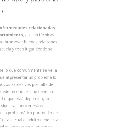
o.
nfermedades relacionadas
portamiento
, aplican técnicas
y/o promover buenas relaciones
escuela y todo lugar donde se
 de lo que comúnmente se ve, a
que al presentar un problema lo
pocos expresivos por falta de
puede reconocer que tiene un
ad o que está deprimido, sin
 siquiera conocer estos
an la problemática por medio de
día… a la cual el adulto debe estar
nal quien detecta el origen del