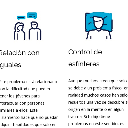
entes
Dificultad de relación con
los iguales
Problemas de atención e
hiperactividad
Control de
Relación con
esfínteres
iguales
Aunque muchos creen que solo
Este problema está relacionado
se debe a un problema físico, e
con la dificultad que pueden
realidad muchos casos han sido
tener los jóvenes para
resueltos una vez se descubre s
interactuar con personas
origen en la mente o en algún
imilares a ellos. Este
trauma. Si tu hijo tiene
aislamiento hace que no puedan
problemas en este sentido, es
adquirir habilidades que solo en