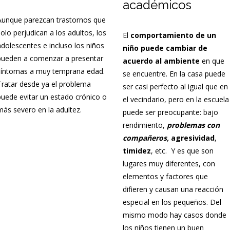
académicos
Aunque parezcan trastornos que
solo perjudican a los adultos, los
El
comportamiento de un
adolescentes e incluso los niños
niño puede cambiar de
pueden a comenzar a presentar
acuerdo al ambiente
en que
síntomas a muy temprana edad.
se encuentre. En la casa puede
Tratar desde ya el problema
ser casi perfecto al igual que en
puede evitar un estado crónico o
el vecindario, pero en la escuela
más severo en la adultez.
puede ser preocupante: bajo
rendimiento,
problemas con
compañeros,
agresividad
,
timidez
, etc. Y es que son
lugares muy diferentes, con
elementos y factores que
difieren y causan una reacción
especial en los pequeños. Del
mismo modo hay casos donde
los niños tienen un buen