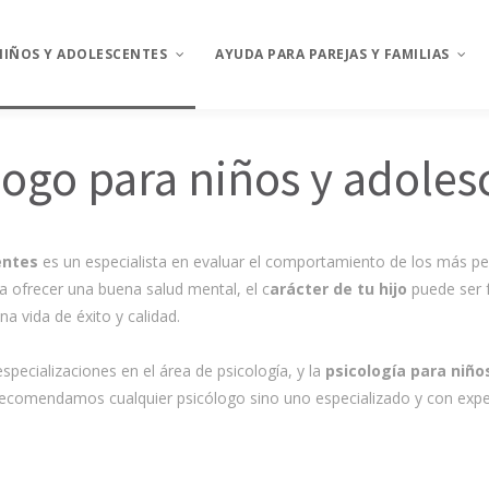
NIÑOS Y ADOLESCENTES
AYUDA PARA PAREJAS Y FAMILIAS
logo para niños y adoles
adolescentes
Pareja y familia
as de conducta
Problemas de
comunicación en parejas
entes
es un especialista en evaluar el comportamiento de los más peq
s escolares y
cos
Celos
a ofrecer una buena salud mental, el c
arácter de tu hijo
puede ser 
a vida de éxito y calidad.
as de ansiedad
Asesoría en la
separación
des en el control
pecializaciones en el área de psicología, y la
psicología para niño
teres
Problemas sexuales de
pareja
 recomendamos cualquier psicólogo sino uno especializado y con exper
, miedos y
Rupturas sentimentales
ón en
Inseguridades