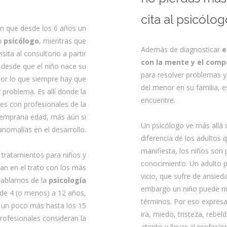
cita al psicólog
n que desde los 6 años un
un
psicólogo
, mientras que
Además de diagnosticar
e
ita al consultorio a partir
con la mente y el com
 desde que el niño nace su
para resolver problemas 
por lo que siempre hay que
del menor en su familia, 
r problema. Es allí donde la
encuentre.
res con profesionales de la
 temprana edad, más aún si
Un psicólogo ve más allá
anomalías en el desarrollo.
diferencia de los adultos 
manifiesta, los niños son 
 tratamientos para niños y
conocimiento. Un adulto 
an en el trato con los más
vicio, que sufre de ansied
hablamos de la
psicología
embargo un niño puede ni
e 4 (o menos) a 12 años,
términos. Por eso expres
e un poco más hasta los 15
ira, miedo, tristeza, rebel
rofesionales consideran la
atento y llevar al profesio