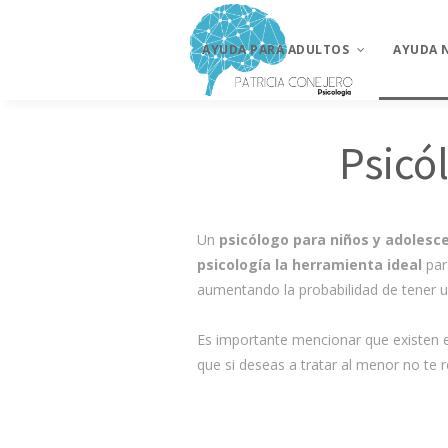
AYUDA PARA ADULTOS
AYUDA 
Psicó
Psicólogo para adultos
Niños y 
Ansiedad y estrés
Problem
Un
psicólogo para niños y adolesc
Depresión
Problema
académi
psicología la herramienta ideal
par
Adicciones
aumentando la probabilidad de tener un
Problem
Trastornos de la
alimentación
Dificulta
Es importante mencionar que existen es
de esfín
que si deseas a tratar al menor no te
Fobias y miedos
Ansiedad
fobias
Problemas de pareja
Depresi