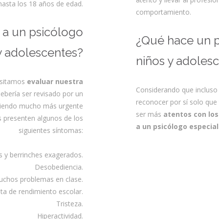
hasta los 18 años de edad.
comportamiento.
 a un psicólogo
¿Qué hace un p
y adolescentes?
niños y adoles
esitamos
evaluar nuestra
Considerando que inclus
debería ser revisado por un
reconocer por sí solo qu
 Siendo mucho más urgente
ser más
atentos con los
s presenten algunos de los
a un psicólogo especial
siguientes síntomas:
 y berrinches exagerados.
Desobediencia.
uchos problemas en clase.
lta de rendimiento escolar.
Tristeza.
Hiperactividad.