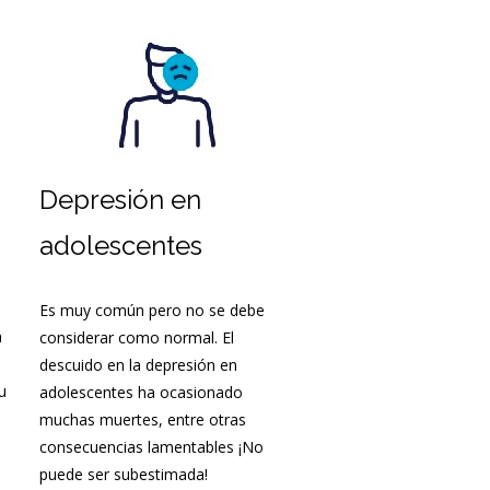
Psicólogos en Fuente
Alamo
Psicólogos en Caudete
Psicólogos en Ayora
Psicólogos en Almansa
Depresión en
Psicólogos en Albacete
adolescentes
Psicólogos en Font de la
Figuera
Psicólogos en Yecla
Es muy común pero no se debe
n
considerar como normal. El
descuido en la depresión en
u
adolescentes ha ocasionado
muchas muertes, entre otras
consecuencias lamentables ¡No
puede ser subestimada!