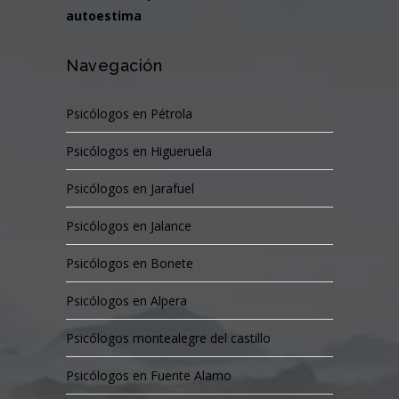
autoestima
Navegación
Psicólogos en Pétrola
Psicólogos en Higueruela
Psicólogos en Jarafuel
Psicólogos en Jalance
Psicólogos en Bonete
Psicólogos en Alpera
Psicólogos montealegre del castillo
Psicólogos en Fuente Alamo