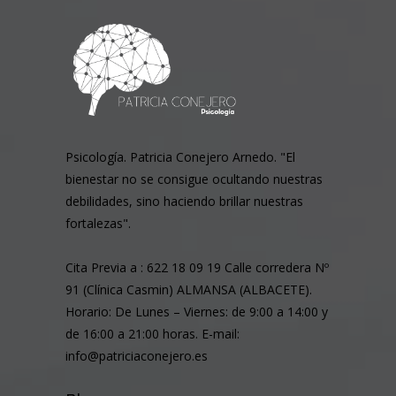
Psicología. Patricia Conejero Arnedo. "El
bienestar no se consigue ocultando nuestras
debilidades, sino haciendo brillar nuestras
fortalezas".
Cita Previa a : 622 18 09 19 Calle corredera Nº
91 (Clínica Casmin) ALMANSA (ALBACETE).
Horario: De Lunes – Viernes: de 9:00 a 14:00 y
de 16:00 a 21:00 horas. E-mail:
info@patriciaconejero.es