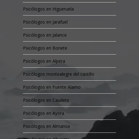
Psicólogos en Higueruela
Psicólogos en Jarafuel
Psicólogos en Jalance
Psicólogos en Bonete
Psicólogos en Alpera
Psicólogos montealegre del castillo
Psicólogos en Fuente Alamo
Psicólogos en Caudete
Psicólogos en Ayora
Psicólogos en Almansa