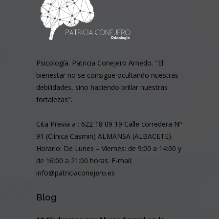
Psicología. Patricia Conejero Arnedo. "El
bienestar no se consigue ocultando nuestras
debilidades, sino haciendo brillar nuestras
fortalezas".
Cita Previa a : 622 18 09 19 Calle corredera Nº
91 (Clínica Casmin) ALMANSA (ALBACETE).
Horario: De Lunes – Viernes: de 9:00 a 14:00 y
de 16:00 a 21:00 horas. E-mail:
info@patriciaconejero.es
Blog