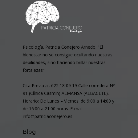
Psicología. Patricia Conejero Arnedo. "El
bienestar no se consigue ocultando nuestras
debilidades, sino haciendo brillar nuestras
fortalezas".
Cita Previa a : 622 18 09 19 Calle corredera Nº
91 (Clínica Casmin) ALMANSA (ALBACETE).
Horario: De Lunes – Viernes: de 9:00 a 14:00 y
de 16:00 a 21:00 horas. E-mail:
info@patriciaconejero.es
Blog