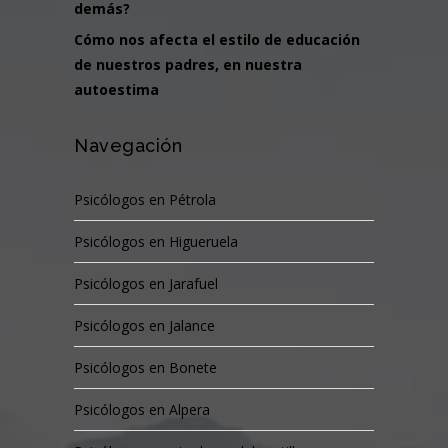
demás?
Cómo nos afecta el estilo de educación
de nuestros padres, en nuestra
autoestima
Navegación
Psicólogos en Pétrola
Psicólogos en Higueruela
Psicólogos en Jarafuel
Psicólogos en Jalance
Psicólogos en Bonete
Psicólogos en Alpera