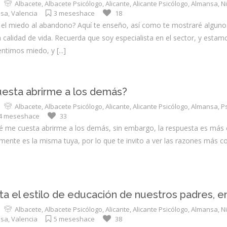
Albacete
,
Albacete Psicólogo
,
Alicante
,
Alicante Psicólogo
,
Almansa
,
N
nsa
,
Valencia
3 meseshace
18
 el miedo al abandono? Aquí te enseño, así como te mostraré algunos
 calidad de vida. Recuerda que soy especialista en el sector, y estam
entimos miedo, y
[...]
esta abrirme a los demás?
Albacete
,
Albacete Psicólogo
,
Alicante
,
Alicante Psicólogo
,
Almansa
,
P
4 meseshace
33
é me cuesta abrirme a los demás, sin embargo, la respuesta es más c
mente es la misma tuya, por lo que te invito a ver las razones más 
a el estilo de educación de nuestros padres, e
Albacete
,
Albacete Psicólogo
,
Alicante
,
Alicante Psicólogo
,
Almansa
,
N
nsa
,
Valencia
5 meseshace
38