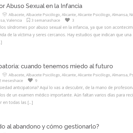
entes
r Abuso Sexual en la Infancia
Dificultad de relación con
los iguales
Albacete
,
Albacete Psicólogo
,
Alicante
,
Alicante Psicólogo
,
Almansa
,
N
nsa
,
Valencia
3 semanashace
3
Problemas de atención e
os síndromes por abuso sexual en la infancia, ya que son aconteci
hiperactividad
vida de la víctima y seres cercanos. Hay estudios que indican que un
.]
ipatoria: cuando tenemos miedo al futuro
Albacete
,
Albacete Psicólogo
,
Alicante
,
Alicante Psicólogo
,
Almansa
,
P
2 meseshace
9
siedad anticipatoria? Aquí lo vas a descubrir, de la mano de profesio
os de un examen médico importante. Aún faltan varios días para reci
r en todas las
[...]
do al abandono y cómo gestionarlo?