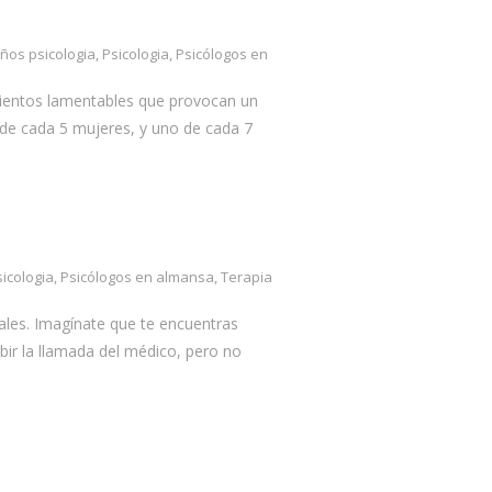
Psicólogos en Fuente
Alamo
iños psicologia
,
Psicologia
,
Psicólogos en
Psicólogos en Caudete
mientos lamentables que provocan un
Psicólogos en Ayora
a de cada 5 mujeres, y uno de cada 7
Psicólogos en Almansa
Psicólogos en Albacete
Psicólogos en Font de la
Figuera
sicologia
,
Psicólogos en almansa
,
Terapia
Psicólogos en Yecla
nales. Imagínate que te encuentras
bir la llamada del médico, pero no