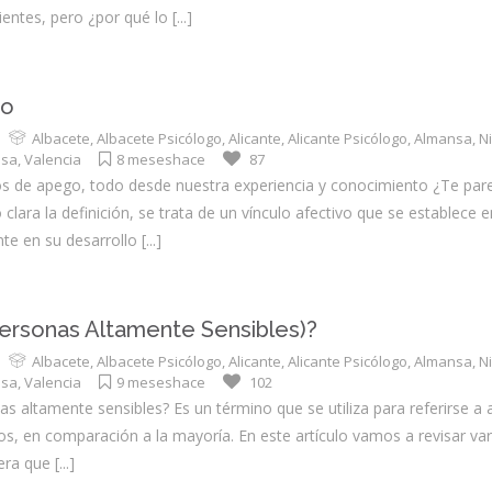
cientes, pero ¿por qué lo
[...]
go
Albacete
,
Albacete Psicólogo
,
Alicante
,
Alicante Psicólogo
,
Almansa
,
N
nsa
,
Valencia
8 meseshace
87
os de apego, todo desde nuestra experiencia y conocimiento ¿Te par
ra la definición, se trata de un vínculo afectivo que se establece en
nte en su desarrollo
[...]
ersonas Altamente Sensibles)?
Albacete
,
Albacete Psicólogo
,
Alicante
,
Alicante Psicólogo
,
Almansa
,
N
nsa
,
Valencia
9 meseshace
102
s altamente sensibles? Es un término que se utiliza para referirse a
os, en comparación a la mayoría. En este artículo vamos a revisar va
era que
[...]