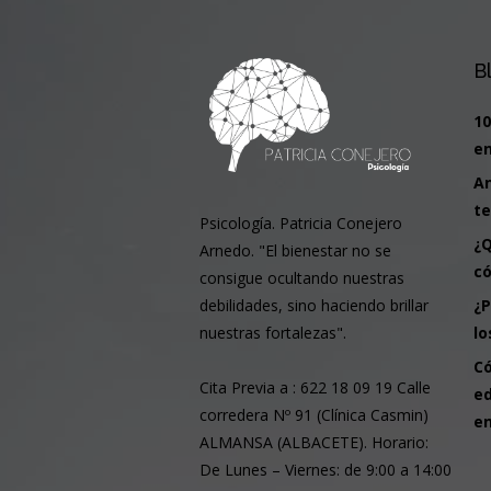
B
10
en
An
te
Psicología. Patricia Conejero
¿Q
Arnedo. "El bienestar no se
có
consigue ocultando nuestras
¿P
debilidades, sino haciendo brillar
l
nuestras fortalezas".
Có
Cita Previa a : 622 18 09 19 Calle
ed
corredera Nº 91 (Clínica Casmin)
en
ALMANSA (ALBACETE). Horario:
De Lunes – Viernes: de 9:00 a 14:00