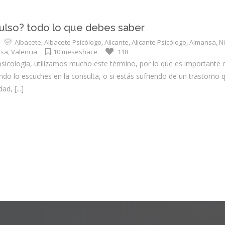
ulso? todo lo que debes saber
Albacete
,
Albacete Psicólogo
,
Alicante
,
Alicante Psicólogo
,
Almansa
,
N
nsa
,
Valencia
10 meseshace
118
sicología, utilizamos mucho este término, por lo que es importante 
do lo escuches en la consulta, o si estás sufriendo de un trastorno q
dad,
[...]