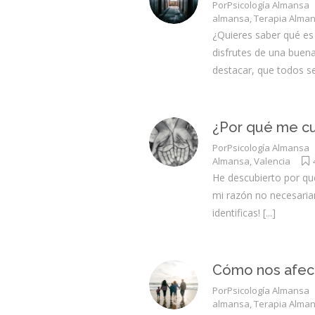
Por
Psicología Almansa
almansa
,
Terapia Alma
¿Quieres saber qué es
disfrutes de una buena
destacar, que todos s
¿Por qué me cu
Por
Psicología Almansa
Almansa
,
Valencia
He descubierto por qu
mi razón no necesaria
identificas!
[...]
Cómo nos afect
Por
Psicología Almansa
almansa
,
Terapia Alma