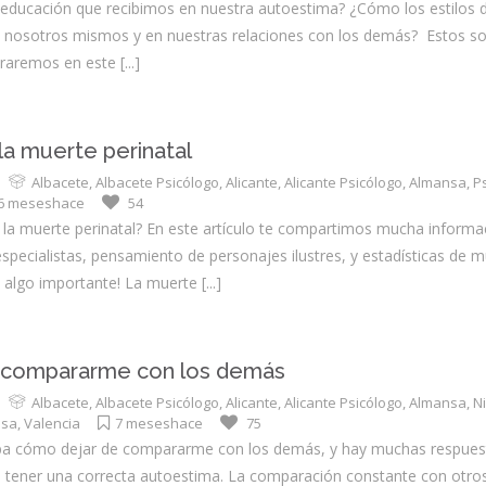
 educación que recibimos en nuestra autoestima? ¿Cómo los estilos d
nosotros mismos y en nuestras relaciones con los demás? Estos so
oraremos en este
[...]
la muerte perinatal
Albacete
,
Albacete Psicólogo
,
Alicante
,
Alicante Psicólogo
,
Almansa
,
P
6 meseshace
54
la muerte perinatal? En este artículo te compartimos mucha informa
pecialistas, pensamiento de personajes ilustres, y estadísticas de 
 algo importante! La muerte
[...]
 compararme con los demás
Albacete
,
Albacete Psicólogo
,
Alicante
,
Alicante Psicólogo
,
Almansa
,
N
nsa
,
Valencia
7 meseshace
75
a cómo dejar de compararme con los demás, y hay muchas respuest
 en tener una correcta autoestima. La comparación constante con otro