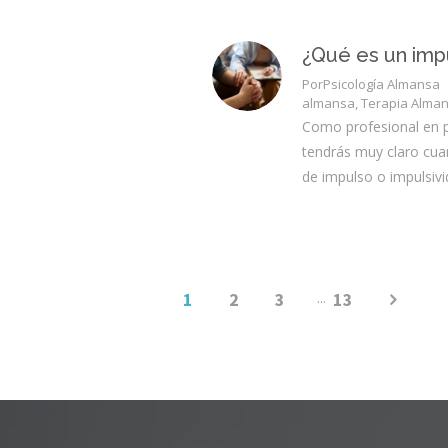
¿Qué es un imp
Por
Psicología Almansa
almansa
,
Terapia Alma
Como profesional en p
tendrás muy claro cuan
de impulso o impulsivi
1
2
3
...
13