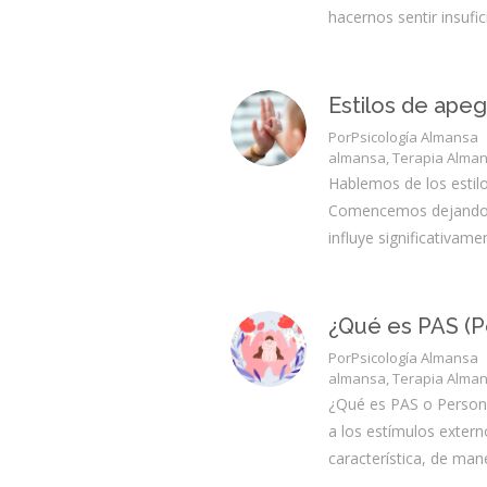
hacernos sentir insufi
Estilos de ape
Por
Psicología Almansa
almansa
,
Terapia Alma
Hablemos de los estil
Comencemos dejando cla
influye significativame
¿Qué es PAS (P
Por
Psicología Almansa
almansa
,
Terapia Alma
¿Qué es PAS o Persona
a los estímulos extern
característica, de man