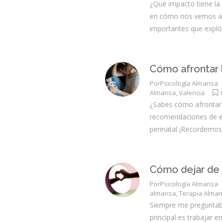
¿Qué impacto tiene la
en cómo nos vemos a 
importantes que expl
Cómo afrontar 
Por
Psicología Almansa
Almansa
,
Valencia
¿Sabes cómo afrontar 
recomendaciones de es
perinatal ¡Recordemos
Cómo dejar de
Por
Psicología Almansa
almansa
,
Terapia Alma
Siempre me preguntab
principal es trabajar