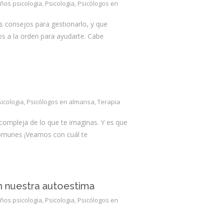
iños psicologia
,
Psicologia
,
Psicólogos en
 consejos para gestionarlo, y que
os a la orden para ayudarte. Cabe
sicologia
,
Psicólogos en almansa
,
Terapia
ompleja de lo que te imaginas. Y es que
comunes ¡Veamos con cuál te
n nuestra autoestima
iños psicologia
,
Psicologia
,
Psicólogos en