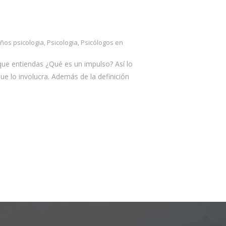
iños psicologia
,
Psicologia
,
Psicólogos en
que entiendas ¿Qué es un impulso? Así lo
ue lo involucra. Además de la definición