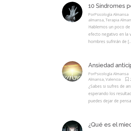
Habilidades sociales
adolesc
10 Síndromes po
Trastornos sexuales
Por
Psicología Almansa
almansa
,
Terapia Alma
Hablemos un poco de l
efecto negativo en la 
hombres sufrirán de
[..
Ansiedad antic
Por
Psicología Almansa
Almansa
,
Valencia
¿Sabes si sufres de an
esperando los resultad
puedes dejar de pensa
¿Qué es el mie