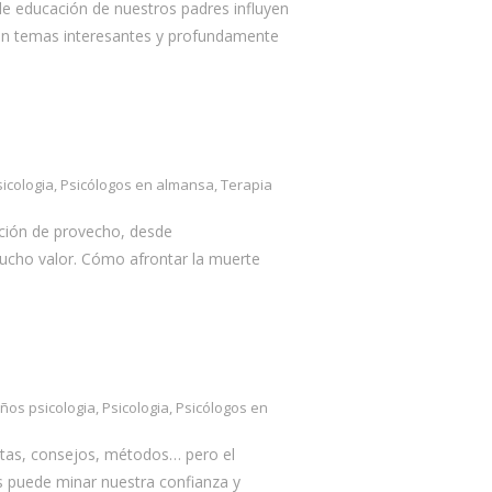
e educación de nuestros padres influyen
n temas interesantes y profundamente
sicologia
,
Psicólogos en almansa
,
Terapia
ción de provecho, desde
mucho valor. Cómo afrontar la muerte
iños psicologia
,
Psicologia
,
Psicólogos en
as, consejos, métodos… pero el
s puede minar nuestra confianza y