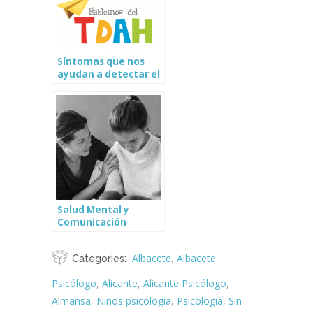
Síntomas que nos
ayudan a detectar el
Trastorno por Déficit
de Atención e
Hiperactividad
(TDAH)
Salud Mental y
Comunicación
¿Existe una relación?
Albacete
,
Albacete
Categories:
Psicólogo
,
Alicante
,
Alicante Psicólogo
,
Almansa
,
Niños psicologia
,
Psicologia
,
Sin