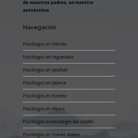
de nuestros padres, en nuestra
autoestima
Navegación
Psicólogos en Pétrola
Psicólogos en Higueruela
Psicólogos en Jarafuel
Psicólogos en Jalance
Psicólogos en Bonete
Psicólogos en Alpera
Psicólogos montealegre del castillo
Psicólogos en Fuente Alamo